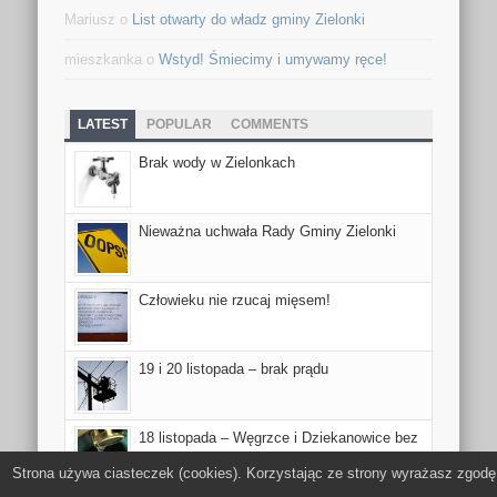
Mariusz
o
List otwarty do władz gminy Zielonki
mieszkanka
o
Wstyd! Śmiecimy i umywamy ręce!
LATEST
POPULAR
COMMENTS
Brak wody w Zielonkach
Nieważna uchwała Rady Gminy Zielonki
Człowieku nie rzucaj mięsem!
19 i 20 listopada – brak prądu
18 listopada – Węgrzce i Dziekanowice bez
wody
Strona używa ciasteczek (cookies). Korzystając ze strony wyrażasz zgodę