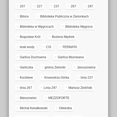
207
227
237
267
297
Bibice
Biblioteka Publiczna w Zielonkach
Biblioteka w Węgrzcach
Biblioteka Węgrzce
Bogusław Król
Bożena Mędrek
brak wody
CIS
FERMATA
Garlica Duchowna
Garlica Murowana
Garliczka
gmina Zielonki
Januszowice
Korzkiew
Krowodrza Górka
linia 237
linia 267
Linia 297
Mariusz Zieliński
Marszowiec
MEZZOFORTE
Michał Kwiatkowski
Orkiestra