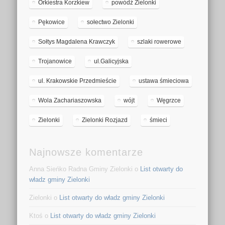
Orkiestra Korzkiew
powódź Zielonki
Pękowice
sołectwo Zielonki
Sołtys Magdalena Krawczyk
szlaki rowerowe
Trojanowice
ul.Galicyjska
ul. Krakowskie Przedmieście
ustawa śmieciowa
Wola Zachariaszowska
wójt
Węgrzce
Zielonki
Zielonki Rozjazd
śmieci
Najnowsze komentarze
Anna Sieńko Radna Gminy Zielonki
o
List otwarty do
władz gminy Zielonki
Zielonki
o
List otwarty do władz gminy Zielonki
Ktoś
o
List otwarty do władz gminy Zielonki