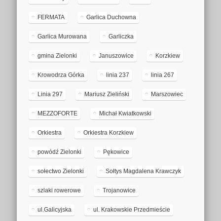
FERMATA
Garlica Duchowna
Garlica Murowana
Garliczka
gmina Zielonki
Januszowice
Korzkiew
Krowodrza Górka
linia 237
linia 267
Linia 297
Mariusz Zieliński
Marszowiec
MEZZOFORTE
Michał Kwiatkowski
Orkiestra
Orkiestra Korzkiew
powódź Zielonki
Pękowice
sołectwo Zielonki
Sołtys Magdalena Krawczyk
szlaki rowerowe
Trojanowice
ul.Galicyjska
ul. Krakowskie Przedmieście