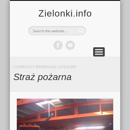
MULTIMEDIA
KALENDARZ
KONTAKT
KULTURA
MIEJSCA
SPORT
Zielonki.info
CURRENTLY BROWSING CATEGORY
Straż pożarna