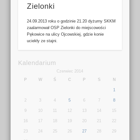
Zielonki
24.09.2013 roku o godzinie 21.20 dyżurny SKKM
zaalarmował OSP Zielonki do miejscowości
Pękowice na ulicy Ojcowskiej, gdzie konie
uciekły ze stajni.
Kalendarium
Czerwiec 2014
P
W
Ś
C
P
S
N
1
2
3
4
5
6
7
8
9
10
11
12
13
14
15
16
17
18
19
20
21
22
23
24
25
26
27
28
29