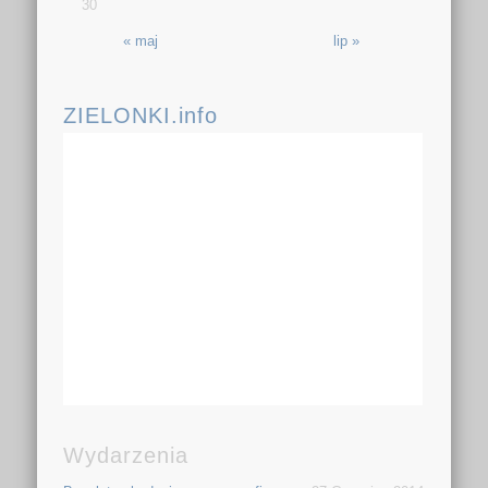
30
« maj
lip »
ZIELONKI.info
Wydarzenia