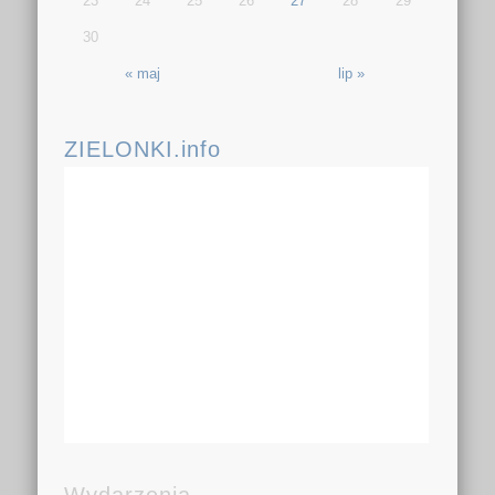
23
24
25
26
27
28
29
30
« maj
lip »
ZIELONKI.info
Wydarzenia