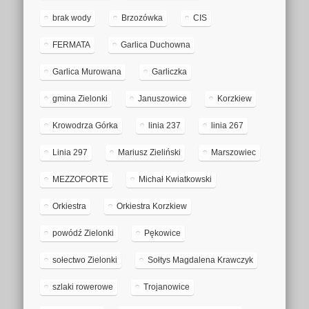
brak wody
Brzozówka
CIS
FERMATA
Garlica Duchowna
Garlica Murowana
Garliczka
gmina Zielonki
Januszowice
Korzkiew
Krowodrza Górka
linia 237
linia 267
Linia 297
Mariusz Zieliński
Marszowiec
MEZZOFORTE
Michał Kwiatkowski
Orkiestra
Orkiestra Korzkiew
powódź Zielonki
Pękowice
sołectwo Zielonki
Sołtys Magdalena Krawczyk
szlaki rowerowe
Trojanowice