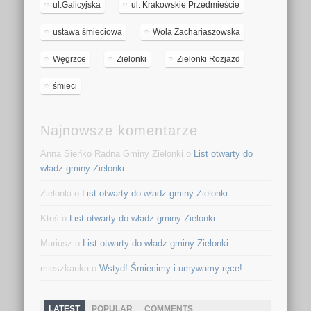
ul.Galicyjska
ul. Krakowskie Przedmieście
ustawa śmieciowa
Wola Zachariaszowska
Węgrzce
Zielonki
Zielonki Rozjazd
śmieci
Najnowsze komentarze
Anna Sieńko Radna Gminy Zielonki o
List otwarty do
władz gminy Zielonki
Zielonki o
List otwarty do władz gminy Zielonki
Ktoś o
List otwarty do władz gminy Zielonki
Mariusz o
List otwarty do władz gminy Zielonki
mieszkanka o
Wstyd! Śmiecimy i umywamy ręce!
LATEST
POPULAR
COMMENTS