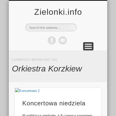
MULTIMEDIA
KALENDARZ
KONTAKT
KULTURA
MIEJSCA
SPORT
Zielonki.info
CURRENTLY BROWSING TAG
Orkiestra Korzkiew
Koncertowa niedziela
W najbliższą niedzielę, tj 8 czerwca spragnieni