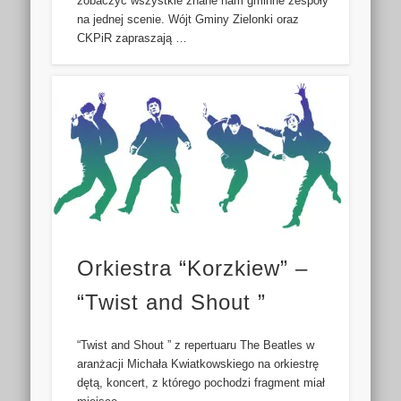
zobaczyć wszystkie znane nam gminne zespoły
na jednej scenie. Wójt Gminy Zielonki oraz
CKPiR zapraszają …
Orkiestra “Korzkiew” –
“Twist and Shout ”
“Twist and Shout ” z repertuaru The Beatles w
aranżacji Michała Kwiatkowskiego na orkiestrę
dętą, koncert, z którego pochodzi fragment miał