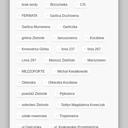
brak wody
Brzozówka
CIS
FERMATA
Garlica Duchowna
Garlica Murowana
Garliczka
gmina Zielonki
Januszowice
Korzkiew
Krowodrza Górka
linia 237
linia 267
Linia 297
Mariusz Zieliński
Marszowiec
MEZZOFORTE
Michał Kwiatkowski
Orkiestra
Orkiestra Korzkiew
powódź Zielonki
Pękowice
sołectwo Zielonki
Sołtys Magdalena Krawczyk
szlaki rowerowe
Trojanowice
ul.Galicyjska
ul. Krakowskie Przedmieście