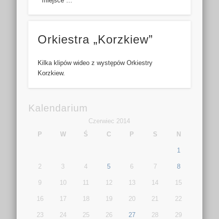
miejsce …
Orkiestra „Korzkiew”
Kilka klipów wideo z występów Orkiestry
Korzkiew.
Kalendarium
Czerwiec 2014
P
W
Ś
C
P
S
N
1
2
3
4
5
6
7
8
9
10
11
12
13
14
15
16
17
18
19
20
21
22
23
24
25
26
27
28
29