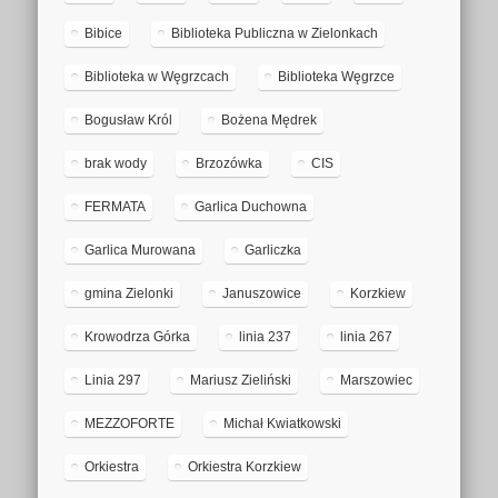
Bibice
Biblioteka Publiczna w Zielonkach
Biblioteka w Węgrzcach
Biblioteka Węgrzce
Bogusław Król
Bożena Mędrek
brak wody
Brzozówka
CIS
FERMATA
Garlica Duchowna
Garlica Murowana
Garliczka
gmina Zielonki
Januszowice
Korzkiew
Krowodrza Górka
linia 237
linia 267
Linia 297
Mariusz Zieliński
Marszowiec
MEZZOFORTE
Michał Kwiatkowski
Orkiestra
Orkiestra Korzkiew