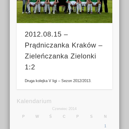
2012.08.15 –
Prądniczanka Kraków –
Zieleńczanka Zielonki
1:2
Druga kolejka V ligi – Sezon 2012/2013.
Kalendarium
Czerwiec 2014
P
W
Ś
C
P
S
N
1