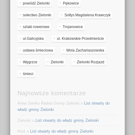
powódź Zielonki
Pękowice
sołectwo Zielonki
Sołtys Magdalena Krawczyk
szlaki rowerowe
Trojanowice
ul.Galicyjska
ul. Krakowskie Przedmieście
ustawa śmieciowa
Wola Zachariaszowska
Węgrzce
Zielonki
Zielonki Rozjazd
śmieci
Najnowsze komentarze
Anna Sieńko Radna Gminy Zielonki o
List otwarty do
władz gminy Zielonki
Zielonki o
List otwarty do władz gminy Zielonki
Ktoś o
List otwarty do władz gminy Zielonki