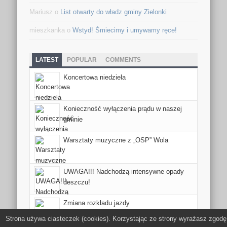
Mariusz o
List otwarty do władz gminy Zielonki
mieszkanka o
Wstyd! Śmiecimy i umywamy ręce!
LATEST
POPULAR
COMMENTS
Koncertowa niedziela
Konieczność wyłączenia prądu w naszej
gminie
Warsztaty muzyczne z „OSP” Wola
UWAGA!!! Nadchodzą intensywne opady
deszczu!
Zmiana rozkładu jazdy
Strona używa ciasteczek (cookies). Korzystając ze strony wyrażasz zgodę