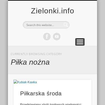
MULTIMEDIA
KALENDARZ
KONTAKT
KULTURA
MIEJSCA
SPORT
Zielonki.info
CURRENTLY BROWSING CATEGORY
Piłka nożna
Piłkarska środa
Przedstawiamy skrót środowych wiadomości