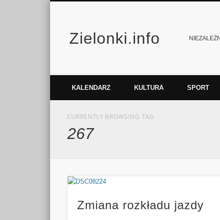
Zielonki.info
Facebook
Vimeo
NIEZALEŻNY
KALENDARZ
KULTURA
SPORT
CURRENTLY BROWSING TAG
267
Zmiana rozkładu jazdy