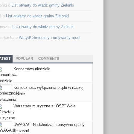
lonki o
List otwarty do władz gminy Zielonki
ś o
List otwarty do władz gminy Zielonki
iusz o
List otwarty do władz gminy Zielonki
szkanka o
Wstyd! Śmiecimy i umywamy ręce!
ATEST
POPULAR
COMMENTS
Koncertowa niedziela
Konieczność wyłączenia prądu w naszej
gminie
Warsztaty muzyczne z „OSP” Wola
UWAGA!!! Nadchodzą intensywne opady
deszczu!