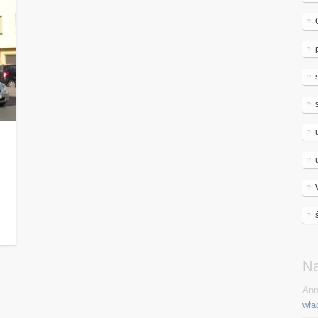
N
Ann
wła