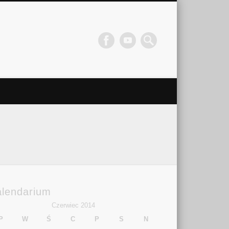
alendarium
Czerwiec 2014
P
W
Ś
C
P
S
N