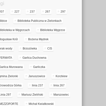
gi
207
227
237
267
297
Bibice
Biblioteka Publiczna w Zielonkach
Biblioteka w Węgrzcach
Biblioteka Węgrzce
Bogusław Król
Bożena Mędrek
brak wody
Brzozówka
CIS
FERMATA
Garlica Duchowna
Garlica Murowana
Garliczka
gmina Zielonki
Januszowice
Korzkiew
Krowodrza Górka
linia 237
linia 267
Linia 297
Mariusz Zieliński
Marszowiec
MEZZOFORTE
Michał Kwiatkowski