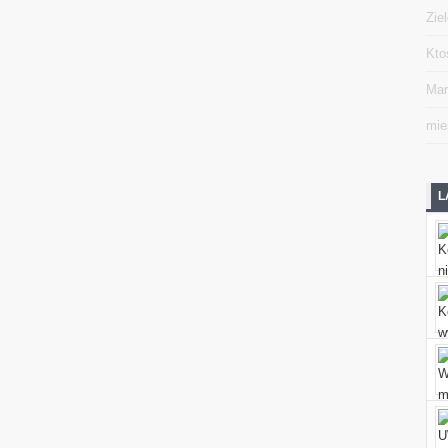
Zie
Kto
Mar
mie
L