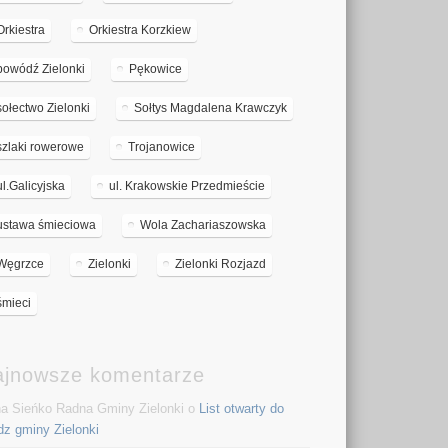
Orkiestra
Orkiestra Korzkiew
powódź Zielonki
Pękowice
sołectwo Zielonki
Sołtys Magdalena Krawczyk
szlaki rowerowe
Trojanowice
ul.Galicyjska
ul. Krakowskie Przedmieście
ustawa śmieciowa
Wola Zachariaszowska
Węgrzce
Zielonki
Zielonki Rozjazd
śmieci
ajnowsze komentarze
a Sieńko Radna Gminy Zielonki o
List otwarty do
dz gminy Zielonki