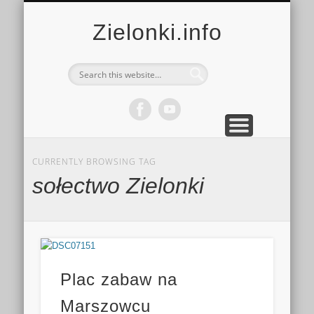
MULTIMEDIA
KALENDARZ
KONTAKT
KULTURA
MIEJSCA
SPORT
Zielonki.info
CURRENTLY BROWSING TAG
sołectwo Zielonki
Plac zabaw na
Marszowcu