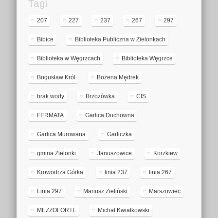
Tagi
207
227
237
267
297
Bibice
Biblioteka Publiczna w Zielonkach
Biblioteka w Węgrzcach
Biblioteka Węgrzce
Bogusław Król
Bożena Mędrek
brak wody
Brzozówka
CIS
FERMATA
Garlica Duchowna
Garlica Murowana
Garliczka
gmina Zielonki
Januszowice
Korzkiew
Krowodrza Górka
linia 237
linia 267
Linia 297
Mariusz Zieliński
Marszowiec
MEZZOFORTE
Michał Kwiatkowski