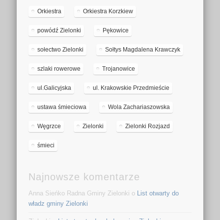
Orkiestra
Orkiestra Korzkiew
powódź Zielonki
Pękowice
sołectwo Zielonki
Sołtys Magdalena Krawczyk
szlaki rowerowe
Trojanowice
ul.Galicyjska
ul. Krakowskie Przedmieście
ustawa śmieciowa
Wola Zachariaszowska
Węgrzce
Zielonki
Zielonki Rozjazd
śmieci
Najnowsze komentarze
Anna Sieńko Radna Gminy Zielonki o
List otwarty do
władz gminy Zielonki