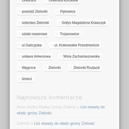
Orkiestra
Orkiestra Korzkiew
powódź Zielonki
Pękowice
sołectwo Zielonki
Sołtys Magdalena Krawczyk
szlaki rowerowe
Trojanowice
ul.Galicyjska
ul. Krakowskie Przedmieście
ustawa śmieciowa
Wola Zachariaszowska
Węgrzce
Zielonki
Zielonki Rozjazd
śmieci
Najnowsze komentarze
Anna Sieńko Radna Gminy Zielonki o
List otwarty do
władz gminy Zielonki
Zielonki o
List otwarty do władz gminy Zielonki