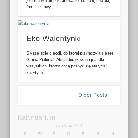
jest mu winien poszanowanie, ochronę i opiekę.”
(art. 1 ustawy …
Eko Walentynki
Słyszeliście o akcji, do której przyłączyła się też
Gmina Zielonki? Akcja dedykowana jest dla
wszystkich, którzy chcą pozbyć się starych i
zużytych …
Older Posts →
Kalendarium
Czerwiec 2014
P
W
Ś
C
P
S
N