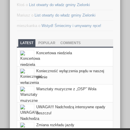
Ktoś o
List otwarty do władz gminy Zielonki
Mariusz o
List otwarty do władz gminy Zielonki
mieszkanka o
Wstyd! Śmiecimy i umywamy ręce!
LATEST
POPULAR
COMMENTS
Koncertowa niedziela
Konieczność wyłączenia prądu w naszej
gminie
Warsztaty muzyczne z „OSP” Wola
UWAGA!!! Nadchodzą intensywne opady
deszczu!
Zmiana rozkładu jazdy