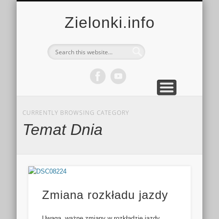
MULTIMEDIA
KALENDARZ
KONTAKT
KULTURA
MIEJSCA
SPORT
Zielonki.info
CURRENTLY BROWSING CATEGORY
Temat Dnia
Zmiana rozkładu jazdy
Uwaga, ważne zmiany w rozkładzie jazdy