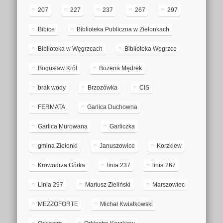
207
227
237
267
297
Bibice
Biblioteka Publiczna w Zielonkach
Biblioteka w Węgrzcach
Biblioteka Węgrzce
Bogusław Król
Bożena Mędrek
brak wody
Brzozówka
CIS
FERMATA
Garlica Duchowna
Garlica Murowana
Garliczka
gmina Zielonki
Januszowice
Korzkiew
Krowodrza Górka
linia 237
linia 267
Linia 297
Mariusz Zieliński
Marszowiec
MEZZOFORTE
Michał Kwiatkowski