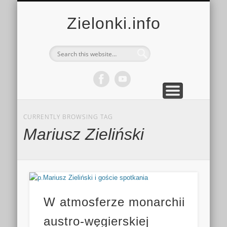
MULTIMEDIA
KALENDARZ
KONTAKT
KULTURA
MIEJSCA
SPORT
Zielonki.info
CURRENTLY BROWSING TAG
Mariusz Zieliński
W atmosferze monarchii
austro-węgierskiej