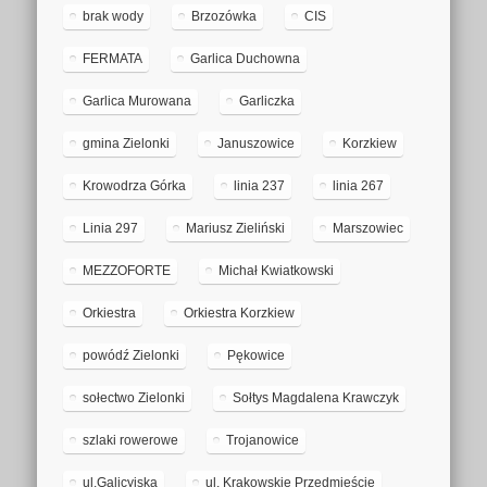
brak wody
Brzozówka
CIS
FERMATA
Garlica Duchowna
Garlica Murowana
Garliczka
gmina Zielonki
Januszowice
Korzkiew
Krowodrza Górka
linia 237
linia 267
Linia 297
Mariusz Zieliński
Marszowiec
MEZZOFORTE
Michał Kwiatkowski
Orkiestra
Orkiestra Korzkiew
powódź Zielonki
Pękowice
sołectwo Zielonki
Sołtys Magdalena Krawczyk
szlaki rowerowe
Trojanowice
ul.Galicyjska
ul. Krakowskie Przedmieście