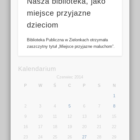
Nasza biblioteka, jako
miejsce przyjazne
dzieciom
Biblioteka Publiczna w Zielonkach otrzymała
zaszczytny tytuł „Miejsce przyjazne maluchom”.
Kalendarium
Czerwiec 2014
P
W
Ś
C
P
S
N
1
2
3
4
5
6
7
8
9
10
11
12
13
14
15
16
17
18
19
20
21
22
23
24
25
26
27
28
29