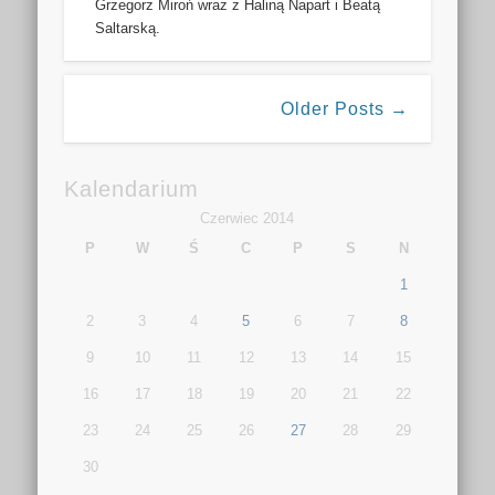
Grzegorz Miroń wraz z Haliną Napart i Beatą
Saltarską.
Older Posts →
Kalendarium
Czerwiec 2014
P
W
Ś
C
P
S
N
1
2
3
4
5
6
7
8
9
10
11
12
13
14
15
16
17
18
19
20
21
22
23
24
25
26
27
28
29
30