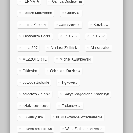
FERMATA
Garlica Duchowna
Garlica Murowana
Garliczka
gmina Zielonki
Januszowice
Korzkiew
Krowodrza Górka
linia 237
linia 267
Linia 297
Mariusz Zieliński
Marszowiec
MEZZOFORTE
Michał Kwiatkowski
Orkiestra
Orkiestra Korzkiew
powódź Zielonki
Pękowice
sołectwo Zielonki
Sołtys Magdalena Krawczyk
szlaki rowerowe
Trojanowice
ul.Galicyjska
ul. Krakowskie Przedmieście
ustawa śmieciowa
Wola Zachariaszowska