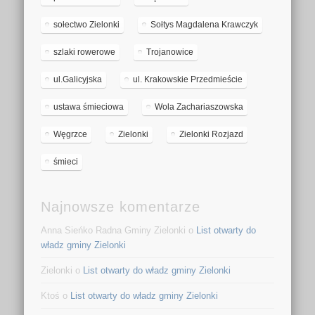
sołectwo Zielonki
Sołtys Magdalena Krawczyk
szlaki rowerowe
Trojanowice
ul.Galicyjska
ul. Krakowskie Przedmieście
ustawa śmieciowa
Wola Zachariaszowska
Węgrzce
Zielonki
Zielonki Rozjazd
śmieci
Najnowsze komentarze
Anna Sieńko Radna Gminy Zielonki o
List otwarty do
władz gminy Zielonki
Zielonki o
List otwarty do władz gminy Zielonki
Ktoś o
List otwarty do władz gminy Zielonki