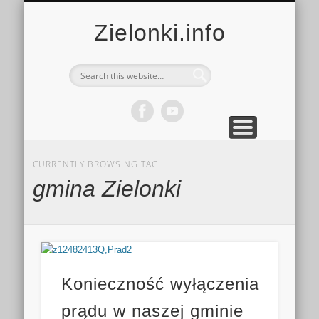
MULTIMEDIA
KALENDARZ
KONTAKT
KULTURA
MIEJSCA
SPORT
Zielonki.info
CURRENTLY BROWSING TAG
gmina Zielonki
Konieczność wyłączenia
prądu w naszej gminie