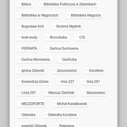
Bibice
Biblioteka Publiczna w Zielonkach
Biblioteka w Węgrzcach
Biblioteka Węgrzce
Bogusław Król
Bożena Mędrek
brak wody
Brzozówka
CIS
FERMATA
Garlica Duchowna
Garlica Murowana
Garliczka
gmina Zielonki
Januszowice
Korzkiew
Krowodrza Górka
linia 237
linia 267
Linia 297
Mariusz Zieliński
Marszowiec
MEZZOFORTE
Michał Kwiatkowski
Orkiestra
Orkiestra Korzkiew
powódź Zielonki
Pękowice