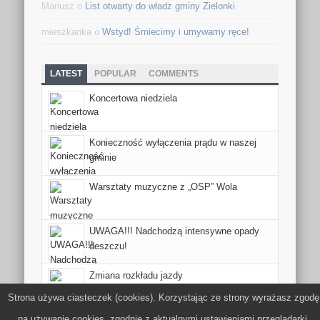
Mariusz o
List otwarty do władz gminy Zielonki
mieszkanka o
Wstyd! Śmiecimy i umywamy ręce!
LATEST
POPULAR
COMMENTS
Koncertowa niedziela
Konieczność wyłączenia prądu w naszej
gminie
Warsztaty muzyczne z „OSP” Wola
UWAGA!!! Nadchodzą intensywne opady
deszczu!
Zmiana rozkładu jazdy
Strona używa ciasteczek (cookies). Korzystając ze strony wyrażasz zgodę
na używanie cookies, zgodnie z aktualnymi ustawieniami przeglądarki.