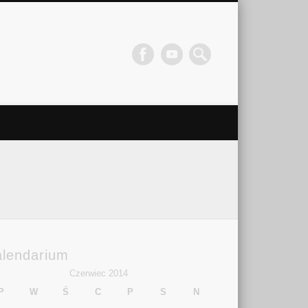
alendarium
Czerwiec 2014
P
W
Ś
C
P
S
N