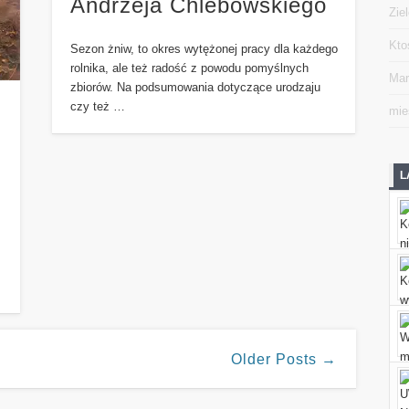
Andrzeja Chlebowskiego
Zie
Kto
Sezon żniw, to okres wytężonej pracy dla każdego
rolnika, ale też radość z powodu pomyślnych
Mar
zbiorów. Na podsumowania dotyczące urodzaju
czy też …
mie
L
Older Posts →