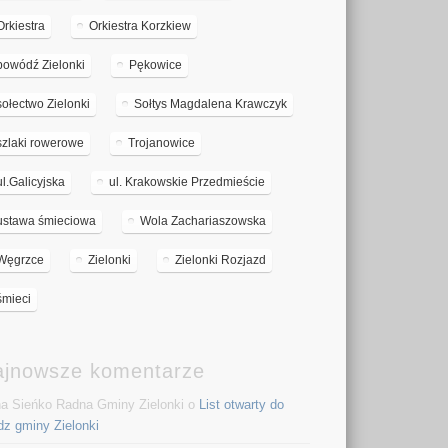
Orkiestra
Orkiestra Korzkiew
powódź Zielonki
Pękowice
sołectwo Zielonki
Sołtys Magdalena Krawczyk
szlaki rowerowe
Trojanowice
ul.Galicyjska
ul. Krakowskie Przedmieście
ustawa śmieciowa
Wola Zachariaszowska
Węgrzce
Zielonki
Zielonki Rozjazd
śmieci
ajnowsze komentarze
a Sieńko Radna Gminy Zielonki o
List otwarty do
dz gminy Zielonki