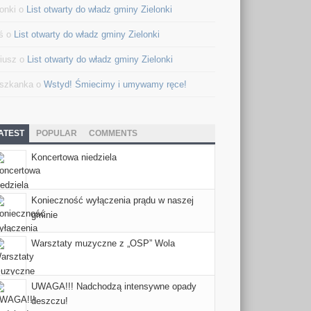
lonki o
List otwarty do władz gminy Zielonki
ś o
List otwarty do władz gminy Zielonki
iusz o
List otwarty do władz gminy Zielonki
szkanka o
Wstyd! Śmiecimy i umywamy ręce!
ATEST
POPULAR
COMMENTS
Koncertowa niedziela
Konieczność wyłączenia prądu w naszej
gminie
Warsztaty muzyczne z „OSP” Wola
UWAGA!!! Nadchodzą intensywne opady
deszczu!