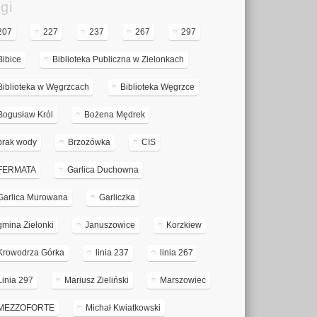
gi
207
227
237
267
297
Bibice
Biblioteka Publiczna w Zielonkach
Biblioteka w Węgrzcach
Biblioteka Węgrzce
Bogusław Król
Bożena Mędrek
brak wody
Brzozówka
CIS
FERMATA
Garlica Duchowna
Garlica Murowana
Garliczka
gmina Zielonki
Januszowice
Korzkiew
Krowodrza Górka
linia 237
linia 267
Linia 297
Mariusz Zieliński
Marszowiec
MEZZOFORTE
Michał Kwiatkowski