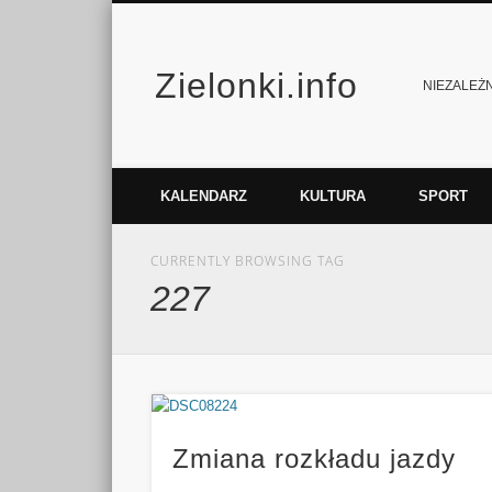
Zielonki.info
Facebook
Vimeo
NIEZALEŻNY
KALENDARZ
KULTURA
SPORT
CURRENTLY BROWSING TAG
227
Zmiana rozkładu jazdy