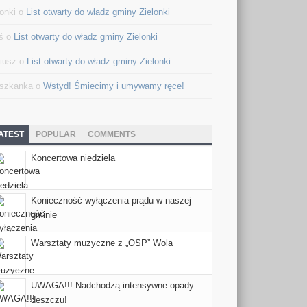
lonki o
List otwarty do władz gminy Zielonki
ś o
List otwarty do władz gminy Zielonki
iusz o
List otwarty do władz gminy Zielonki
szkanka o
Wstyd! Śmiecimy i umywamy ręce!
ATEST
POPULAR
COMMENTS
Koncertowa niedziela
Konieczność wyłączenia prądu w naszej
gminie
Warsztaty muzyczne z „OSP” Wola
UWAGA!!! Nadchodzą intensywne opady
deszczu!