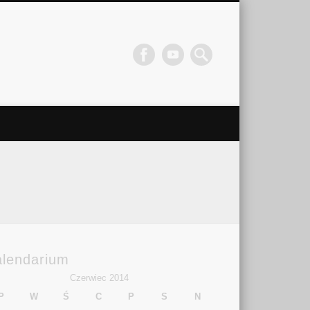
alendarium
Czerwiec 2014
P
W
Ś
C
P
S
N