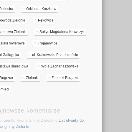
Orkiestra
Orkiestra Korzkiew
powódź Zielonki
Pękowice
sołectwo Zielonki
Sołtys Magdalena Krawczyk
szlaki rowerowe
Trojanowice
ul.Galicyjska
ul. Krakowskie Przedmieście
ustawa śmieciowa
Wola Zachariaszowska
Węgrzce
Zielonki
Zielonki Rozjazd
śmieci
ajnowsze komentarze
a Sieńko Radna Gminy Zielonki o
List otwarty do
dz gminy Zielonki