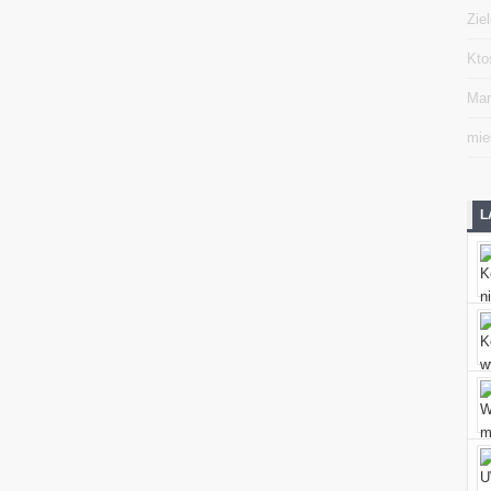
Zie
Kto
Mar
mie
L