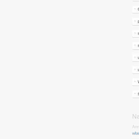
N
Ann
wła