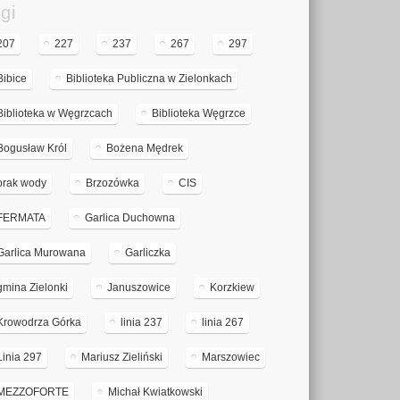
gi
207
227
237
267
297
Bibice
Biblioteka Publiczna w Zielonkach
Biblioteka w Węgrzcach
Biblioteka Węgrzce
Bogusław Król
Bożena Mędrek
brak wody
Brzozówka
CIS
FERMATA
Garlica Duchowna
Garlica Murowana
Garliczka
gmina Zielonki
Januszowice
Korzkiew
Krowodrza Górka
linia 237
linia 267
Linia 297
Mariusz Zieliński
Marszowiec
MEZZOFORTE
Michał Kwiatkowski