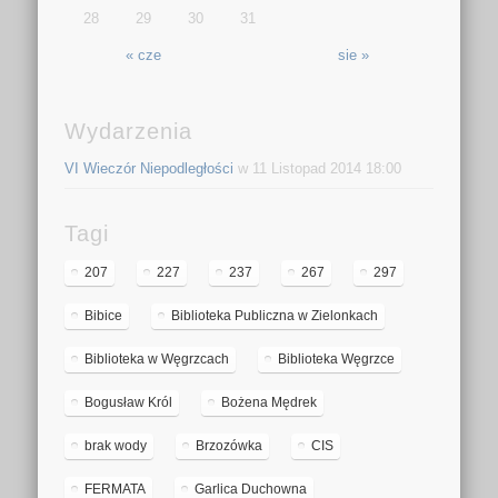
28
29
30
31
« cze
sie »
Wydarzenia
VI Wieczór Niepodległości
w 11 Listopad 2014 18:00
Tagi
207
227
237
267
297
Bibice
Biblioteka Publiczna w Zielonkach
Biblioteka w Węgrzcach
Biblioteka Węgrzce
Bogusław Król
Bożena Mędrek
brak wody
Brzozówka
CIS
FERMATA
Garlica Duchowna