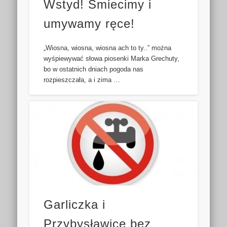
Wstyd! Śmiecimy i
umywamy ręce!
„Wiosna, wiosna, wiosna ach to ty..” można
wyśpiewywać słowa piosenki Marka Grechuty,
bo w ostatnich dniach pogoda nas
rozpieszczała, a i zima …
Garliczka i
Przybysławice bez