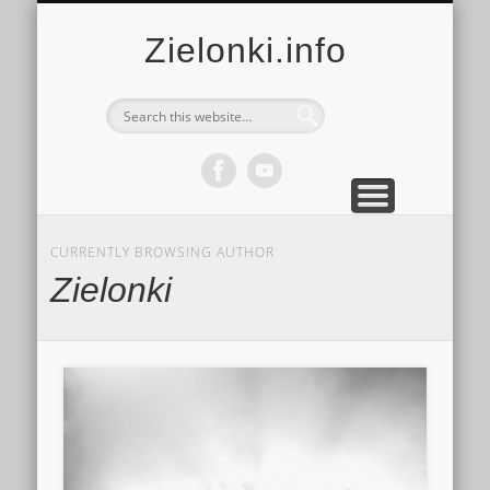
MULTIMEDIA
KALENDARZ
KONTAKT
KULTURA
MIEJSCA
SPORT
Zielonki.info
CURRENTLY BROWSING AUTHOR
Zielonki