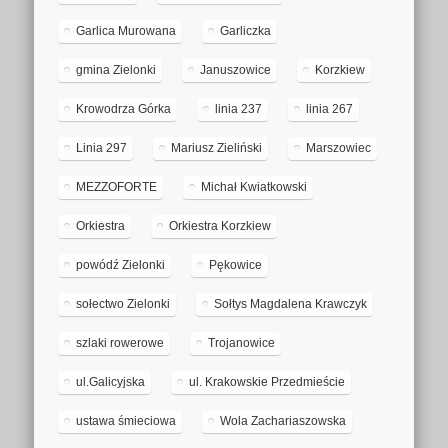
Garlica Murowana
Garliczka
gmina Zielonki
Januszowice
Korzkiew
Krowodrza Górka
linia 237
linia 267
Linia 297
Mariusz Zieliński
Marszowiec
MEZZOFORTE
Michał Kwiatkowski
Orkiestra
Orkiestra Korzkiew
powódź Zielonki
Pękowice
sołectwo Zielonki
Sołtys Magdalena Krawczyk
szlaki rowerowe
Trojanowice
ul.Galicyjska
ul. Krakowskie Przedmieście
ustawa śmieciowa
Wola Zachariaszowska