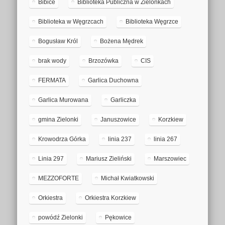
Bibice
Biblioteka Publiczna w Zielonkach
Biblioteka w Węgrzcach
Biblioteka Węgrzce
Bogusław Król
Bożena Mędrek
brak wody
Brzozówka
CIS
FERMATA
Garlica Duchowna
Garlica Murowana
Garliczka
gmina Zielonki
Januszowice
Korzkiew
Krowodrza Górka
linia 237
linia 267
Linia 297
Mariusz Zieliński
Marszowiec
MEZZOFORTE
Michał Kwiatkowski
Orkiestra
Orkiestra Korzkiew
powódź Zielonki
Pękowice