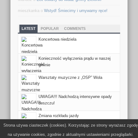
mieszkanka o
Wstyd! Śmiecimy i umywamy ręce!
LATEST
POPULAR
COMMENTS
Koncertowa niedziela
Konieczność wyłączenia prądu w naszej
gminie
Warsztaty muzyczne z „OSP” Wola
UWAGA!!! Nadchodzą intensywne opady
deszczu!
Zmiana rozkładu jazdy
Strona używa ciasteczek (cookies). Korzystając ze strony wyrażasz zgodę
na używanie cookies, zgodnie z aktualnymi ustawieniami przeglądarki.