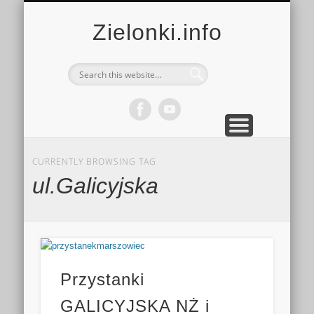
MULTIMEDIA
KALENDARZ
KONTAKT
KULTURA
MIEJSCA
SPORT
Zielonki.info
CURRENTLY BROWSING TAG
ul.Galicyjska
Przystanki
GALICYJSKA NŻ i