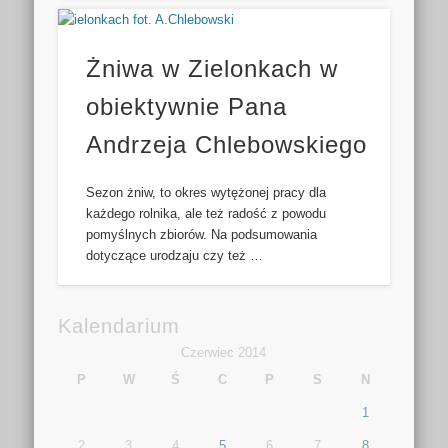
Żniwa w Zielonkach w
obiektywnie Pana
Andrzeja Chlebowskiego
Sezon żniw, to okres wytężonej pracy dla
każdego rolnika, ale też radość z powodu
pomyślnych zbiorów. Na podsumowania
dotyczące urodzaju czy też …
Kalendarium
Czerwiec 2014
P
W
Ś
C
P
S
N
1
2
3
4
5
6
7
8