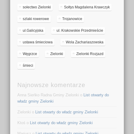
sołectwo Zielonki
Sołtys Magdalena Krawczyk
szlaki rowerowe
Trojanowice
ul.Galicyjska
ul. Krakowskie Przedmieście
ustawa śmieciowa
Wola Zachariaszowska
Węgrzce
Zielonki
Zielonki Rozjazd
śmieci
Najnowsze komentarze
Anna Sieńko Radna Gminy Zielonki o
List otwarty do
władz gminy Zielonki
Zielonki o
List otwarty do władz gminy Zielonki
Ktoś o
List otwarty do władz gminy Zielonki
Mariusz o
List otwarty do władz gminy Zielonki